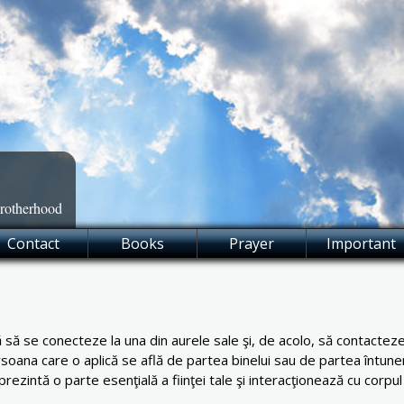
Brotherhood
Contact
Books
Prayer
Important
ă se conecteze la una din aurele sale şi, de acolo, să contacteze
soana care o aplică se află de partea binelui sau de partea întuneri
prezintă o parte esenţială a fiinţei tale şi interacţionează cu corpul