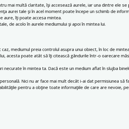
ai multă claritate, îşi accesează aurele, iar una dintre ele se p
nţa aurei tale şi în acel moment poate începe un schimb de informa
e aure, îţi poate accesa mintea.
ale, de acolo în aurele mediumului şi apoi în mintea lui.
st caz, mediumul preia controlul asupra unui obiect, în loc de mint
lui, acesta poate atât să îţi citească gândurile într-o oarecare măsu
i necurate în mintea ta. Dacă este un medium aflat în slujba binel
personală. Nici nu ar face mai mult decât i-ai dat permisiunea să f
abilităţile pentru a obţine toate informaţiile de care are nevoie, pen