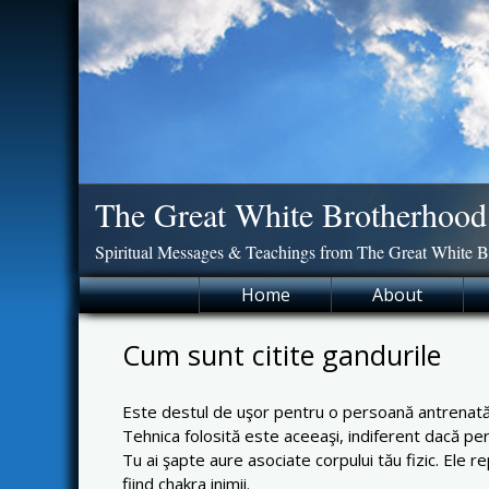
Skip
to
content
The Great White Brotherhood
Spiritual Messages & Teachings from The Great White 
Home
About
Cum sunt citite gandurile
Este destul de uşor pentru o persoană antrenată s
Tehnica folosită este aceeaşi, indiferent dacă per
Tu ai şapte aure asociate corpului tău fizic. Ele re
fiind chakra inimii.