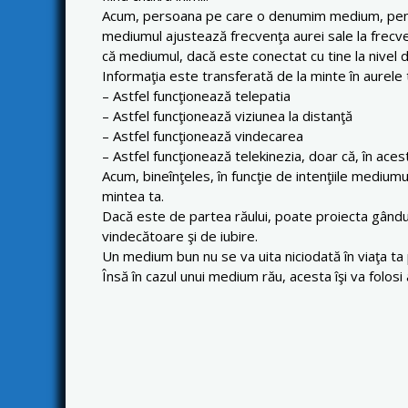
Acum, persoana pe care o denumim medium, pentru m
mediumul ajustează frecvenţa aurei sale la frecve
că mediumul, dacă este conectat cu tine la nivel d
Informaţia este transferată de la minte în aurele t
– Astfel funcţionează telepatia
– Astfel funcţionează viziunea la distanţă
– Astfel funcţionează vindecarea
– Astfel funcţionează telekinezia, doar că, în ace
Acum, bineînţeles, în funcţie de intenţiile mediumu
mintea ta.
Dacă este de partea răului, poate proiecta gândur
vindecătoare şi de iubire.
Un medium bun nu se va uita niciodată în viaţa ta 
Însă în cazul unui medium rău, acesta îşi va folosi 