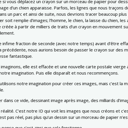
 si vous déplacez un crayon sur un morceau de papier pour dessi
image d’un chien apparaisse. Parfois, les lignes que nous traçons 
s un parc et ainsi de suite, nous devrions tracer beaucoup plus d
r soit remplie d’images; l’homme, le chien, la laisse du chien, les 
réée à partir de milliers de traits d’un crayon en mouvement sur 
idement.
nfime fraction de seconde (avec notre temps) avant d’être effac
a précédente, nous aurions besoin de passer le crayon sur des mil
esse fantastique.
 imaginons, elle est effacée et une nouvelle carte postale vier
otre imagination. Puis elle disparaît et nous recommençons.
 utilisons notre imagination pour créer ces images, mais c’est l
le.
iler dans ce vide, dessinant image après image, des milliards d’im
alité. C’est notre ID qui voit les images que nous créons et c’est
est pas réel, pas plus qu’un dessin sur un morceau de papier n’est
je pense que c’est ainsi que cela fonctionne.