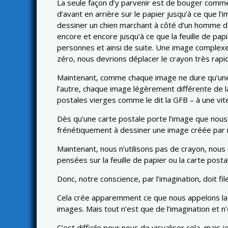
La seule façon d’y parvenir est de bouger comme
d’avant en arrière sur le papier jusqu’à ce que l’
dessiner un chien marchant à côté d’un homme dan
encore et encore jusqu’à ce que la feuille de papie
personnes et ainsi de suite. Une image complexe c
zéro, nous devrions déplacer le crayon très rap
Maintenant, comme chaque image ne dure qu’une i
l’autre, chaque image légèrement différente de l
postales vierges comme le dit la GFB – à une vit
Dès qu’une carte postale porte l’image que nous
frénétiquement à dessiner une image créée par n
Maintenant, nous n’utilisons pas de crayon, nous
pensées sur la feuille de papier ou la carte posta
Donc, notre conscience, par l’imagination, doit f
Cela crée apparemment ce que nous appelons la ré
images. Mais tout n’est que de l’imagination et n’
C’est difficile pour nous de visualiser cela, mais 