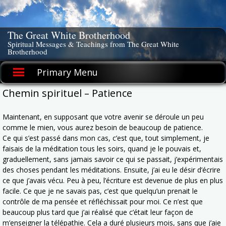
Skip
to
content
The Great White Brotherhood
Spiritual Messages & Teachings from The Great White
Brotherhood
Primary Menu
Chemin spirituel – Patience
Maintenant, en supposant que votre avenir se déroule un peu
comme le mien, vous aurez besoin de beaucoup de patience.
Ce qui s’est passé dans mon cas, c’est que, tout simplement, je
faisais de la méditation tous les soirs, quand je le pouvais et,
graduellement, sans jamais savoir ce qui se passait, j’expérimentais
des choses pendant les méditations. Ensuite, j’ai eu le désir d’écrire
ce que j’avais vécu. Peu à peu, l’écriture est devenue de plus en plus
facile. Ce que je ne savais pas, c’est que quelqu’un prenait le
contrôle de ma pensée et réfléchissait pour moi. Ce n’est que
beaucoup plus tard que j’ai réalisé que c’était leur façon de
m’enseigner la télépathie. Cela a duré plusieurs mois, sans que j’aie