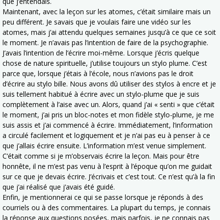
que j’entendais.
Maintenant, avec la leçon sur les atomes, c’était similaire mais un
peu différent. Je savais que je voulais faire une vidéo sur les
atomes, mais j’ai attendu quelques semaines jusqu’à ce que ce soit
le moment. Je n’avais pas l’intention de faire de la psychographie.
J’avais l’intention de l’écrire moi-même. Lorsque j’écris quelque
chose de nature spirituelle, j’utilise toujours un stylo plume. C’est
parce que, lorsque j’étais à l’école, nous n’avions pas le droit
d’écrire au stylo bille. Nous avons dû utiliser des stylos à encre et je
suis tellement habitué à écrire avec un stylo-plume que je suis
complètement à l’aise avec un. Alors, quand j’ai « senti » que c’était
le moment, j’ai pris un bloc-notes et mon fidèle stylo-plume, je me
suis assis et j’ai commencé à écrire. Immédiatement, l’information
a circulé facilement et logiquement et je n’ai pas eu à penser à ce
que j’allais écrire ensuite. L’information m’est venue simplement.
C’était comme si je m’observais écrire la leçon. Mais pour être
honnête, il ne m’est pas venu à l’esprit à l’époque qu’on me guidait
sur ce que je devais écrire. J’écrivais et c’est tout. Ce n’est qu’à la fin
que j’ai réalisé que j’avais été guidé.
Enfin, je mentionnerai ce qui se passe lorsque je réponds à des
courriels ou à des commentaires. La plupart du temps, je connais
la réponse aux questions posées, mais parfois, je ne connais pas