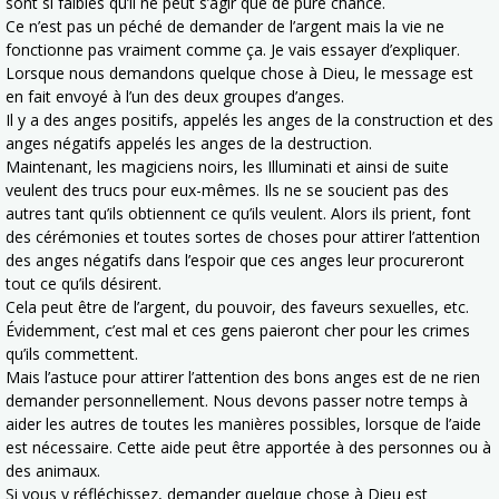
sont si faibles qu’il ne peut s’agir que de pure chance.
Ce n’est pas un péché de demander de l’argent mais la vie ne
fonctionne pas vraiment comme ça. Je vais essayer d’expliquer.
Lorsque nous demandons quelque chose à Dieu, le message est
en fait envoyé à l’un des deux groupes d’anges.
Il y a des anges positifs, appelés les anges de la construction et des
anges négatifs appelés les anges de la destruction.
Maintenant, les magiciens noirs, les Illuminati et ainsi de suite
veulent des trucs pour eux-mêmes. Ils ne se soucient pas des
autres tant qu’ils obtiennent ce qu’ils veulent. Alors ils prient, font
des cérémonies et toutes sortes de choses pour attirer l’attention
des anges négatifs dans l’espoir que ces anges leur procureront
tout ce qu’ils désirent.
Cela peut être de l’argent, du pouvoir, des faveurs sexuelles, etc.
Évidemment, c’est mal et ces gens paieront cher pour les crimes
qu’ils commettent.
Mais l’astuce pour attirer l’attention des bons anges est de ne rien
demander personnellement. Nous devons passer notre temps à
aider les autres de toutes les manières possibles, lorsque de l’aide
est nécessaire. Cette aide peut être apportée à des personnes ou à
des animaux.
Si vous y réfléchissez, demander quelque chose à Dieu est