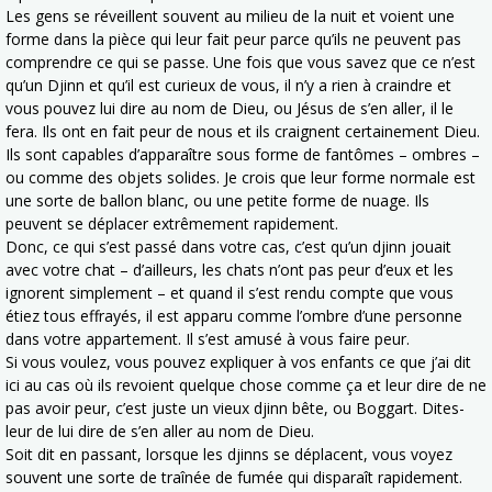
Les gens se réveillent souvent au milieu de la nuit et voient une
forme dans la pièce qui leur fait peur parce qu’ils ne peuvent pas
comprendre ce qui se passe. Une fois que vous savez que ce n’est
qu’un Djinn et qu’il est curieux de vous, il n’y a rien à craindre et
vous pouvez lui dire au nom de Dieu, ou Jésus de s’en aller, il le
fera. Ils ont en fait peur de nous et ils craignent certainement Dieu.
Ils sont capables d’apparaître sous forme de fantômes – ombres –
ou comme des objets solides. Je crois que leur forme normale est
une sorte de ballon blanc, ou une petite forme de nuage. Ils
peuvent se déplacer extrêmement rapidement.
Donc, ce qui s’est passé dans votre cas, c’est qu’un djinn jouait
avec votre chat – d’ailleurs, les chats n’ont pas peur d’eux et les
ignorent simplement – et quand il s’est rendu compte que vous
étiez tous effrayés, il est apparu comme l’ombre d’une personne
dans votre appartement. Il s’est amusé à vous faire peur.
Si vous voulez, vous pouvez expliquer à vos enfants ce que j’ai dit
ici au cas où ils revoient quelque chose comme ça et leur dire de ne
pas avoir peur, c’est juste un vieux djinn bête, ou Boggart. Dites-
leur de lui dire de s’en aller au nom de Dieu.
Soit dit en passant, lorsque les djinns se déplacent, vous voyez
souvent une sorte de traînée de fumée qui disparaît rapidement.