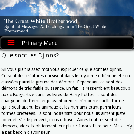
Skip
to
content
The Great White Brotherhood
Spiritual Messages & Teachings from The Great White
Brotherhood
Primary Menu
Que sont les Djinns?
S’il vous plaît laissez-moi vous expliquer ce que sont les djinns.
Ce sont des créatures qui vivent dans le royaume éthérique et sont
classées parmi le groupe des démons. Cependant, ce sont des
démons de très faible puissance. En fait, ils ressemblent beaucoup
aux « Boggarts » dans les livres de Harry Potter. Ils sont des
changeurs de forme et peuvent prendre n’importe quelle forme
qu’ils souhaitent, les animaux et les humains étant parmi leurs
formes préférées. Ils sont inoffensifs pour nous. Ils aiment juste
jouer et, s’ils le peuvent, nous effrayer. Après tout, ils sont des
démons, alors ils obtiennent leur plaisir à nous faire peur. Mais il n’y
a pas besoin d’avoir peur.