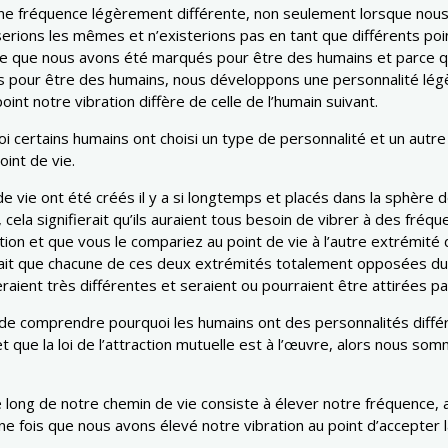
ne fréquence légèrement différente, non seulement lorsque nous 
erions les mêmes et n’existerions pas en tant que différents poin
rce que nous avons été marqués pour être des humains et parce
és pour être des humains, nous développons une personnalité légè
int notre vibration diffère de celle de l’humain suivant.
uoi certains humains ont choisi un type de personnalité et un autre
int de vie.
de vie ont été créés il y a si longtemps et placés dans la sphère de
, cela signifierait qu’ils auraient tous besoin de vibrer à des fréq
ation et que vous le compariez au point de vie à l’autre extrémité 
ouvait que chacune de ces deux extrémités totalement opposées du
eraient très différentes et seraient ou pourraient être attirées p
ile de comprendre pourquoi les humains ont des personnalités diff
t que la loi de l’attraction mutuelle est à l’œuvre, alors nous s
e long de notre chemin de vie consiste à élever notre fréquence, a
une fois que nous avons élevé notre vibration au point d’accepter 