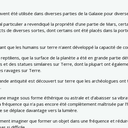
nt été utilisée dans diverses parties de la Galaxie pour diverse
l particulier a revendiqué la propriété d’une partie de Mars, cert
ts de diverses sortes, dont certains ont été placés dans la port
vant que les humains sur terre n’aient développé la capacité de con
reptiliens, que la surface de la planète a été en grande partie dé
es et des statues similaires sur Terre, dont la plupart ont égale
es ravages sur Terre.
ande antiquité est découvert sur terre que les archéologues ont 
.
une image sous forme éthérique ou astrale et d’abaisser sa vibra
la fréquence qui n’a pas encore été complètement maîtrisée par 
e se déplace davantage vers la lumière.
ment imaginer que former un objet dans une fréquence et réduire
 si difficile.