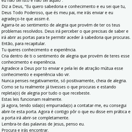
eu não sei isto e não sei aquilo”.
Diz a Deus, “Eu quero sabedoria e conhecimento e eu sei que tu,
Deus Todo Poderoso, que és meu pai, me irás enviar e eu
agradeço-te que assim é.
Agarra-te ao sentimento de alegria que provém de ter os teus
problemas resolvidos. Deus irá perceber o que precisas de saber e
irá abrir as portas para te permitir aceder à sabedoria que procuras.
Então, para recapitular.
Tu queres conhecimento e experiência.
Cria dentro de ti o sentimento de alegria que provém de teres esse
conhecimento e experiência.
Agradece a Deus por to enviar e pela lei de atração mútua esse
conhecimento e experiência vão vir.
Nunca penses negativamente, só positivamente, cheia de alegria.
Como se tu realmente já tivesses o que procuras e estando
repleta(o) de alegria por tudo o que recebeste.
Estas leis funcionam realmente.
Já agora, tendo sida(o) empurrada(o) a contatar-me, eu consegui
abrir-te esta porta. Agora é contigo pôr o que eu disse em prática e
a porta irá abrir-se completamente.
Lembra-te das palavras de Jesus, penso eu.
Procura e irás encontrar.