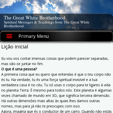
Skip
to
content
The Great White Brotherhood
Spiritual Messages & Teachings from The Great White
Brotherhood
Primary Menu
Lição inicial
Eu vou vos contar imensas coisas que podem parecer separadas,
mas vão-se juntar no fim.
O que
é
uma pessoa?
A primeira coisa que eu quero que entendas é que o teu corpo não
és tu. Na verdade, tu és uma força spiritual invisível e a tua
verdadeira casa é no céu. Tu só usas o corpo para te ligares à vida
no planeta Terra. É mesmo para todos nós. Este planeta é algumas
vezes chamado de mundo em 3D, que significa terceira dimensão.
Há outras dimensões mais altas às quais lhes damos outras
nomes, mas para já não te preocupes com isso.
Agora, imagina que és o conductor de um carro. Quando não estás