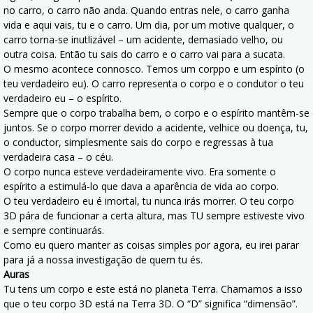
no carro, o carro não anda. Quando entras nele, o carro ganha
vida e aqui vais, tu e o carro. Um dia, por um motive qualquer, o
carro torna-se inutlizável – um acidente, demasiado velho, ou
outra coisa. Então tu sais do carro e o carro vai para a sucata.
O mesmo acontece connosco. Temos um corppo e um espírito (o
teu verdadeiro eu). O carro representa o corpo e o condutor o teu
verdadeiro eu – o espírito.
Sempre que o corpo trabalha bem, o corpo e o espírito mantêm-se
juntos. Se o corpo morrer devido a acidente, velhice ou doença, tu,
o conductor, simplesmente sais do corpo e regressas à tua
verdadeira casa – o céu.
O corpo nunca esteve verdadeiramente vivo. Era somente o
espírito a estimulá-lo que dava a aparência de vida ao corpo.
O teu verdadeiro eu é imortal, tu nunca irás morrer. O teu corpo
3D pára de funcionar a certa altura, mas TU sempre estiveste vivo
e sempre continuarás.
Como eu quero manter as coisas simples por agora, eu irei parar
para já a nossa investigação de quem tu és.
Auras
Tu tens um corpo e este está no planeta Terra. Chamamos a isso
que o teu corpo 3D está na Terra 3D. O “D” significa “dimensão”.