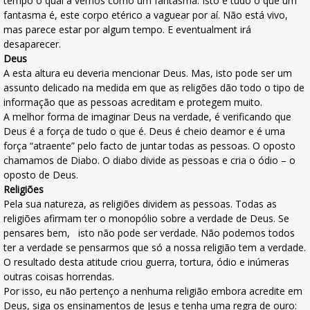
tempo o qual a vemos como um fantasma. Isto é tudo o que um
fantasma é, este corpo etérico a vaguear por aí. Não está vivo,
mas parece estar por algum tempo. E eventualment irá
desaparecer.
Deus
A esta altura eu deveria mencionar Deus. Mas, isto pode ser um
assunto delicado na medida em que as religões dão todo o tipo de
informação que as pessoas acreditam e protegem muito.
A melhor forma de imaginar Deus na verdade, é verificando que
Deus é a força de tudo o que é. Deus é cheio deamor e é uma
força “atraente” pelo facto de juntar todas as pessoas. O oposto
chamamos de Diabo. O diabo divide as pessoas e cria o ódio – o
oposto de Deus.
Religi
õ
es
Pela sua natureza, as religiões dividem as pessoas. Todas as
religiões afirmam ter o monopólio sobre a verdade de Deus. Se
pensares bem, isto não pode ser verdade. Não podemos todos
ter a verdade se pensarmos que só a nossa religião tem a verdade.
O resultado desta atitude criou guerra, tortura, ódio e inúmeras
outras coisas horrendas.
Por isso, eu não pertenço a nenhuma religião embora acredite em
Deus, siga os ensinamentos de Jesus e tenha uma regra de ouro: