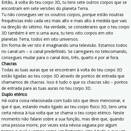
Então, à volta do teu corpo 3D, tu tens sete outros corpos que se
encontram em sete versões do planeta Terra.
Tu não consegues ver os ooutros corpos, porque estão noutras
frequências indo cada vez mais alto e mais alto à medida que vais
na direção do sétimo. Na verdade, se considerares que o teu corpo
3D também é em si uma aura, tu tens oito corpos em oito
planetas Terra, todos em oito universos.
Em forma de ver isto é imaginando uma televisão. Estamos todos
no canal um – o canal predefinido. Se carregares no telecomando,
consegues mudar para o canal dois, três, quarto e por aí fora.
Chacras
Todas as tuas auras que se encontram à volta do teu corpo 3D
estão ligadas ao teu corpo 3D através de pontos de entrada que
chamamos de chacras. Isso é tudo o que os chacras são – pontos
de entrada para as tuas auras no teu corpo 3D.
Duplo et
é
rico
Há outra coisa relacionada com tudo isto que devo mencionar, e
que é que, estando muito ligado ao teu corpo físico 3D, tens uma
certa névoa à tua volta que se chama o teu corpo etérico. Neste
momento não falarei sobre a sua função, mas direi que, quando
uma pessoa morre, por vezes esta névoa vagueia por algum