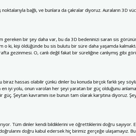
iş noktalarıyla bağlı, ve bunlara da çakralar diyoruz. Auraların 3D 
em gereken bir şey daha var, bu da 3D bedeninizi saran sis görünüml
 o ki, kişi öldüğünde bu sis bulutu bir süre daha yaşamda kalmakt
afta gezinmesi. O, canlı değil fakat bir süreliğine canlıymış gibi g
 biraz hassas olabilir çünkü dinler bu konuda birçok farklı şey sö
n en iyi yolu, onun varolan her şeyi yaratan bir güç olduğunu anla
n bir güç. Şeytan kavramını ise bunun tam olarak karşıtına diyoruz. Şey
rıyor. Tüm dinler kendi bildiklerini ve öğrettiklerini doğru sayıyor
doğrularını doğru kabul edersek hiç birimiz gerçeğe ulaşamayız. Bu