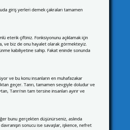
vücuda giriş yerleri demek çakraları tamamen
ü eterik çiftiniz. Fonksiyonunu açıklamak için
a, ve biz de onu hayalet olarak görmekteyiz.
örünme kabiliyetine sahip. Fakat eninde sonunda
ylüyor ve bu konu insanların en muhafazakar
maktan geçer. Tanrı, tamamen sevgiyle doludur ve
tan, Tanrı’nın tam tersine insanları ayırır ve
. Eğer bunu gerçekten düşünürseniz, aslında
 davranışın sonucu ise savaşlar, işkence, nefret