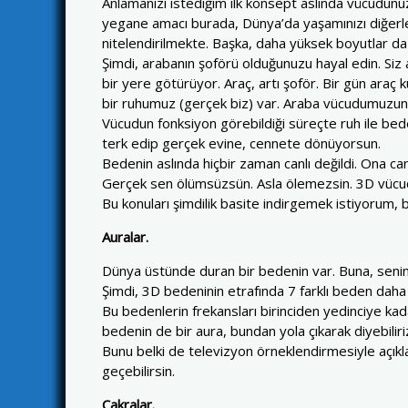
Anlamanızı istediğim ilk konsept aslında vücudunu
yegane amacı burada, Dünya’da yaşamınızı diğerle
nitelendirilmekte. Başka, daha yüksek boyutlar da v
Şimdi, arabanın şoförü olduğunuzu hayal edin. Siz 
bir yere götürüyor. Araç, artı şoför. Bir gün araç 
bir ruhumuz (gerçek biz) var. Araba vücudumuzun 
Vücudun fonksiyon görebildiği süreçte ruh ile bede
terk edip gerçek evine, cennete dönüyorsun.
Bedenin aslında hiçbir zaman canlı değildi. Ona c
Gerçek sen ölümsüzsün. Asla ölemezsin. 3D vücudun 
Bu konuları şimdilik basite indirgemek istiyorum,
Auralar.
Dünya üstünde duran bir bedenin var. Buna, seni
Şimdi, 3D bedeninin etrafında 7 farklı beden daha
Bu bedenlerin frekansları birinciden yedinciye k
bedenin de bir aura, bundan yola çıkarak diyebiliriz
Bunu belki de televizyon örneklendirmesiyle açıklay
geçebilirsin.
Çakralar.