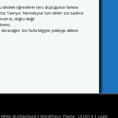
ğu dindeki öğretilerle ters düştüğünün farkına
imiz Tanrıyız. Neredeyse tüm dinler sizi sadece
orum ki, doğru değil.
ksınız.
cağım. Sizi fazla bilgiyle yükleyip aklınızı
 White Brotherhood
|
WordPress Theme : UU2014
|
Login