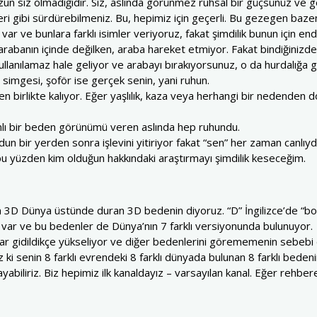
zun siz olmadığıdır. Siz, aslında görünmez ruhsal bir güçsünüz ve 
ri gibi sürdürebilmeniz. Bu, hepimiz için geçerli. Bu gezegen baz
ar ve bunlara farklı isimler veriyoruz, fakat şimdilik bunun için en
arabanın içinde değilken, araba hareket etmiyor. Fakat bindiğinizd
kullanılamaz hale geliyor ve arabayı bırakıyorsunuz, o da hurdalığa g
simgesi, şoför ise gerçek senin, yani ruhun.
n birlikte kalıyor. Eğer yaşlılık, kaza veya herhangi bir nedenden 
anlı bir beden görünümü veren aslında hep ruhundu.
bir yerden sonra işlevini yitiriyor fakat “sen” her zaman canlıydın
 bu yüzden kim olduğun hakkındaki araştırmayı şimdilik keseceğim.
n 3D Dünya üstünde duran 3D bedenin diyoruz. “D” İngilizce’de “b
 var ve bu bedenler de Dünya’nın 7 farklı versiyonunda bulunuyor.
adar gidildikçe yükseliyor ve diğer bedenlerini görememenin sebebi
 ki senin 8 farklı evrendeki 8 farklı dünyada bulunan 8 farklı bedeni
abiliriz. Biz hepimiz ilk kanaldayız – varsayılan kanal. Eğer rehbere