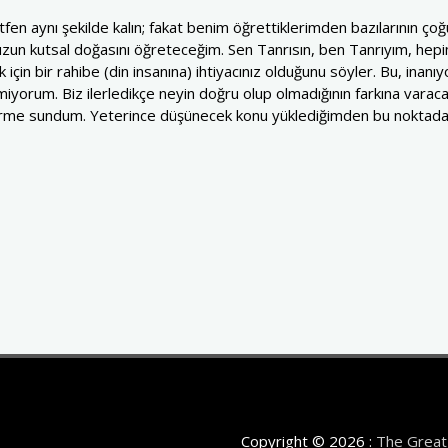
tfen aynı şekilde kalın; fakat benim öğrettiklerimden bazılarının ço
uzun kutsal doğasını öğreteceğim. Sen Tanrısın, ben Tanrıyım, hep
için bir rahibe (din insanına) ihtiyacınız olduğunu söyler. Bu, inanıy
emiyorum. Biz ilerledikçe neyin doğru olup olmadığının farkına varaca
rme sundum. Yeterince düşünecek konu yüklediğimden bu noktada dura
Copyright © 2026 :
The Great