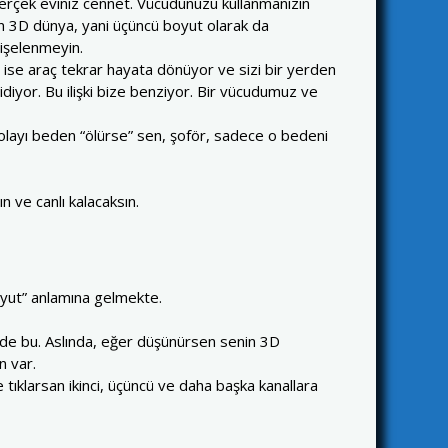
gerçek eviniz cennet. Vücudunuzu kullanmanızın
en 3D dünya, yani üçüncü boyut olarak da
dişelenmeyin.
e ise araç tekrar hayata dönüyor ve sizi bir yerden
idiyor. Bu ilişki bize benziyor. Bir vücudumuz ve
dolayı beden “ölürse” sen, şoför, sadece o bedeni
 ve canlı kalacaksın.
oyut” anlamına gelmekte.
 de bu. Aslında, eğer düşünürsen senin 3D
n var.
 tıklarsan ikinci, üçüncü ve daha başka kanallara