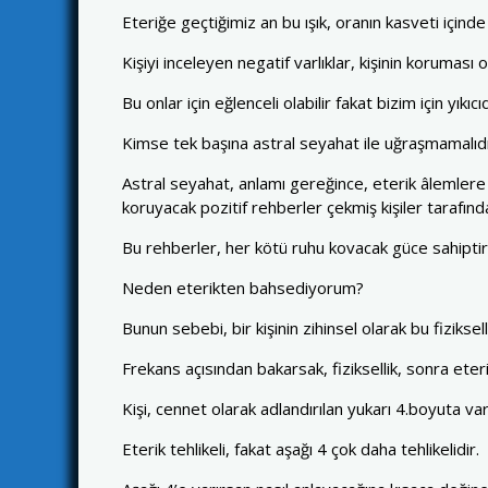
Eteriğe geçtiğimiz an bu ışık, oranın kasveti içind
Kişiyi inceleyen negatif varlıklar, kişinin koruması o
Bu onlar için eğlenceli olabilir fakat bizim için yıkıcıd
Kimse tek başına astral seyahat ile uğraşmamalıdır
Astral seyahat, anlamı gereğince, eterik âlemler
koruyacak pozitif rehberler çekmiş kişiler tarafında
Bu rehberler, her kötü ruhu kovacak güce sahiptir. 
Neden eterikten bahsediyorum?
Bunun sebebi, bir kişinin zihinsel olarak bu fiziks
Frekans açısından bakarsak, fiziksellik, sonra ete
Kişi, cennet olarak adlandırılan yukarı 4.boyuta v
Eterik tehlikeli, fakat aşağı 4 çok daha tehlikelidir.