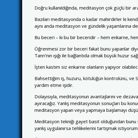
Doğru kullanıldığında, meditasyon çok güçlü bir ar
Bazıları meditasyonda o kadar mahirdirler ki kendi 
aynı anda meditasyon ve gündelik yaşamlarına d
Bu beceri – ki bu bir beceridir – hem enkarne, he
Öğrenmesi zor bir beceri fakat bunu yapanlar diy
Tanrı’nın ışığı ile bağlantıda olmak büyük huzur sağ
İşten kastım siz enkarne olanların yapıyor olabilece
Bahsettiğim iş, huzuru, kötülüğün kontrolünü, ve 
yardım etme işidir.
Dolayısıyla, meditasyonun avantajlarını ve dezavant
ayıracağız. Yanlış meditasyonun sonuçları bu konuda
meditasyon yapan veya yapmaya başlamayı düşünen
Meditasyon tekniği gayet basit olduğundan bunu s
yanlış uygulanırsa tehlikelerini tartışmak istiyorum