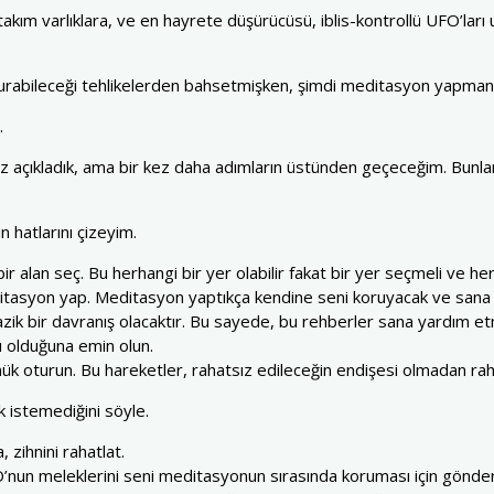
rtakım varlıklara, ve en hayrete düşürücüsü, iblis-kontrollü UFO’ları 
urabileceği tehlikelerden bahsetmişken, şimdi meditasyon yapmanı
.
 açıkladık, ama bir kez daha adımların üstünden geçeceğim. Bunlar
 hatlarını çizeyim.
 bir alan seç. Bu herhangi bir yer olabilir fakat bir yer seçmeli ve
itasyon yap. Meditasyon yaptıkça kendine seni koruyacak ve sana y
k bir davranış olacaktır. Bu sayede, bu rehberler sana yardım et
ı olduğuna emin olun.
 oturun. Bu hareketler, rahatsız edileceğin endişesi olmadan rah
 istemediğini söyle.
 zihnini rahatlat.
’nun meleklerini seni meditasyonun sırasında koruması için gönder