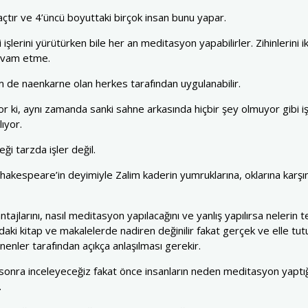
açtır ve 4’üncü boyuttaki birçok insan bunu yapar.
işlerini yürütürken bile her an meditasyon yapabilirler. Zihinlerini i
evam etme.
m de naenkarne olan herkes tarafından uygulanabilir.
or ki, aynı zamanda sanki sahne arkasında hiçbir şey olmuyor gibi 
lıyor.
ği tarzda işler değil.
Shakespeare’in deyimiyle Zalim kaderin yumruklarına, oklarına kar
ajlarını, nasıl meditasyon yapılacağını ve yanlış yapılırsa nelerin 
ki kitap ve makalelerde nadiren değinilir fakat gerçek ve elle tutul
ler tarafından açıkça anlaşılması gerekir.
onra inceleyeceğiz fakat önce insanların neden meditasyon yaptığ
.