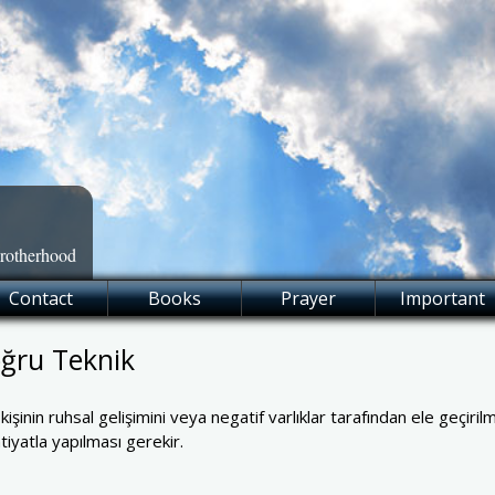
Brotherhood
Contact
Books
Prayer
Important
ğru Teknik
inin ruhsal gelişimini veya negatif varlıklar tarafından ele geçirilm
htiyatla yapılması gerekir.