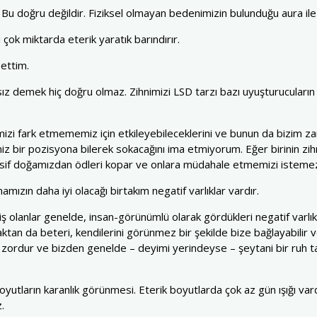
 Bu doğru değildir. Fiziksel olmayan bedenimizin bulunduğu aura ile f
 çok miktarda eterik yaratık barındırır.
settim.
ız demek hiç doğru olmaz. Zihnimizi LSD tarzı bazı uyuşturucuların et
imizi fark etmememiz için etkileyebileceklerini ve bunun da bizim zar
iz bir pozisyona bilerek sokacağını ima etmiyorum. Eğer birinin zihn
esif doğamızdan ödleri kopar ve onlara müdahale etmemizi istemez
mamızın daha iyi olacağı birtakım negatif varlıklar vardır.
çmiş olanlar genelde, insan-görünümlü olarak gördükleri negatif varlıkl
maktan da beteri, kendilerini görünmez bir şekilde bize bağlayabilir
ı zordur ve bizden genelde – deyimi yerindeyse – şeytani bir ruh ta
oyutların karanlık görünmesi. Eterik boyutlarda çok az gün ışığı vardı
.