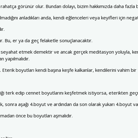
e rahatça görünür olur. Bundan dolayı, bizim hakkımızda daha fazla bil
lmadığını anladıkları anda, kendi eğlenceleri veya keyifleri için negatif
ır.
. Bu, er ya da geç felaketle sonuçlanacaktır.
e seyahat etmek demektir ve ancak gerçek meditasyon yoluyla, kend
n yapılmalıdır.
Eterik boyutları kendi başına keşfe kalkanlar, kendilerini vahim bir t
elliği terk edip cennet boyutlarını keşfetmek istiyorsa, eterikten g
rik, sonra aşağı 4.boyut ve ardından da son olarak yukarı 4.boyut va
armadan önce bu boyutları aşmalıdır.