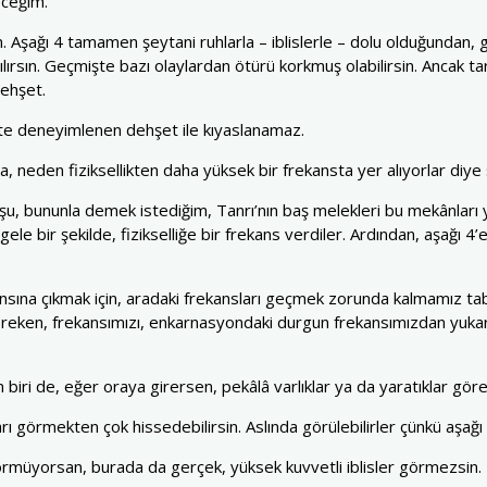
eceğim.
 Aşağı 4 tamamen şeytani ruhlarla – iblislerle – dolu olduğundan, gün
ılırsın. Geçmişte bazı olaylardan ötürü korkmuş olabilirsin. Ancak t
dehşet.
’te deneyimlenen dehşet ile kıyaslanamaz.
a, neden fiziksellikten daha yüksek bir frekansta yer alıyorlar diye s
şu, bununla demek istediğim, Tanrı’nın baş melekleri bu mekânları y
ele bir şekilde, fizikselliğe bir frekans verdiler. Ardından, aşağı 4
ansına çıkmak için, aradaki frekansları geçmek zorunda kalmamız tabi
gereken, frekansımızı, enkarnasyondaki durgun frekansımızdan yuka
ri de, eğer oraya girersen, pekâlâ varlıklar ya da yaratıklar göreb
ları görmekten çok hissedebilirsin. Aslında görülebilirler çünkü aşa
örmüyorsan, burada da gerçek, yüksek kuvvetli iblisler görmezsin.