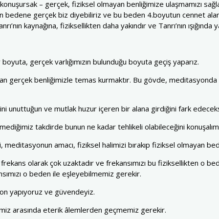
k konuşursak – gerçek, fiziksel olmayan benliğimize ulaşmamızı sağla
yan bedene gerçek biz diyebiliriz ve bu beden 4.boyutun cennet alanl
nrı’nın kaynağına, fiziksellikten daha yakındır ve Tanrı’nın ışığında y
r boyuta, gerçek varlığımızın bulunduğu boyuta geçiş yaparız.
lan gerçek benliğimizle temas kurmaktır. Bu gövde, meditasyonda ile
i unuttuğun ve mutlak huzur içeren bir alana girdiğini fark edecek
ediğimiz takdirde bunun ne kadar tehlikeli olabileceğini konuşalım
i, meditasyonun amacı, fiziksel halimizi bırakıp fiziksel olmayan bed
frekans olarak çok uzaktadır ve frekansımızı bu fiziksellikten o be
nsımızı o beden ile eşleyebilmemiz gerekir.
syon yapıyoruz ve güvendeyiz.
hâlimiz arasında eterik âlemlerden geçmemiz gerekir.