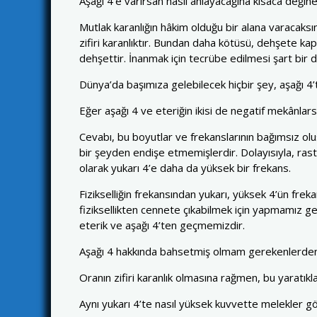
Aşağı 4’e varırsan nasıl anlayacağına kısaca değin
Mutlak karanlığın hâkim olduğu bir alana varacaksın.
zifiri karanlıktır. Bundan daha kötüsü, dehşete kap
dehşettir. İnanmak için tecrübe edilmesi şart bir 
Dünya’da başımıza gelebilecek hiçbir şey, aşağı 4
Eğer aşağı 4 ve eteriğin ikisi de negatif mekânlars
Cevabı, bu boyutlar ve frekanslarının bağımsız olu
bir şeyden endişe etmemişlerdir. Dolayısıyla, rastg
olarak yukarı 4’e daha da yüksek bir frekans.
Fizikselliğin frekansından yukarı, yüksek 4’ün frek
fiziksellikten cennete çıkabilmek için yapmamız 
eterik ve aşağı 4’ten geçmemizdir.
Aşağı 4 hakkında bahsetmiş olmam gerekenlerden bi
Oranın zifiri karanlık olmasına rağmen, bu yaratık
Aynı yukarı 4’te nasıl yüksek kuvvette melekler g