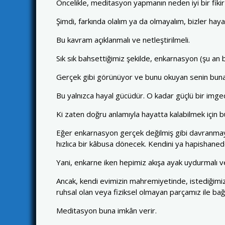
Öncelikle, meditasyon yapmanın neden iyi bir fikir
Şimdi, farkında olalım ya da olmayalım, bizler hayal
Bu kavram açıklanmalı ve netleştirilmeli.
Sık sık bahsettiğimiz şekilde, enkarnasyon (şu an
Gerçek gibi görünüyor ve bunu okuyan senin buna 
Bu yalnızca hayal gücüdür. O kadar güçlü bir imged
Ki zaten doğru anlamıyla hayatta kalabilmek için
Eğer enkarnasyon gerçek değilmiş gibi davranmaya
hızlıca bir kâbusa dönecek. Kendini ya hapishanede
Yani, enkarne iken hepimiz akışa ayak uydurmalı v
Ancak, kendi evimizin mahremiyetinde, istediğimiz
ruhsal olan veya fiziksel olmayan parçamız ile bağla
Meditasyon buna imkân verir.