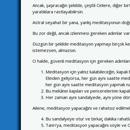
Ancak, şaşıracağın şekilde, çeşitli Cinlere, diğer bi
yaratıklara rastlayabilirsin.
Astral seyahat bir yana, yanlış meditasyonun doğ
Bu zor değil, ancak izlenmesi gereken adımlar var
Düzgün bir şekilde meditasyon yapmayı birçok kez
istemezsen, almazsın.
O halde, güvenli meditasyon için gereken adımların
Meditasyon için yalnız kalabileceğin, kapalı
Elinden geliyorsa, her gün aynı saatte med
her gün aynı saatte meditasyon yapmak nazi
Bu mekânın kapıları ve pencerelerinin kapal
Her zaman aynı sandalyede, aynı yöne dönük
Ailene, meditasyon yapacağını ve rahatsız edilmek
Bu sandalyeye otur ve birkaç dakika rahatla,
Tanrı’ya, meditasyon yapacağını söyle ve O