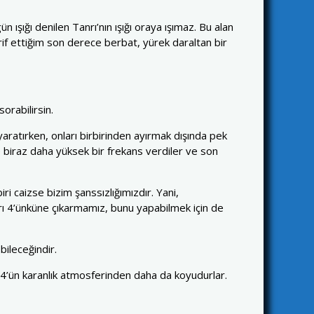
 ışığı denilen Tanrı’nın ışığı oraya ışımaz. Bu alan
arif ettiğim son derece berbat, yürek daraltan bir
orabilirsin.
aratırken, onları birbirinden ayırmak dışında pek
’e biraz daha yüksek bir frekans verdiler ve son
ri caizse bizim şanssızlığımızdır. Yani,
rı 4’ünküne çıkarmamız, bunu yapabilmek için de
ileceğindir.
ğı 4’ün karanlık atmosferinden daha da koyudurlar.