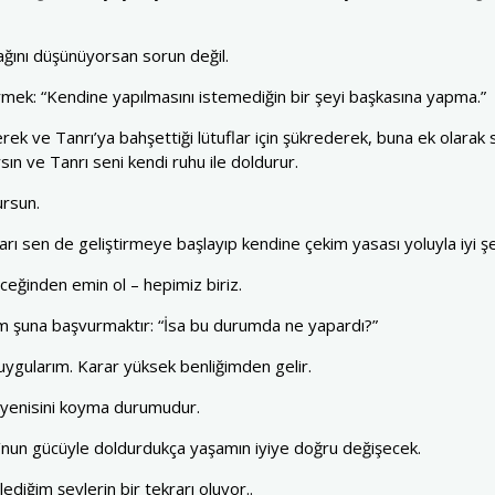
ğını düşünüyorsan sorun değil.
ek: “Kendine yapılmasını istemediğin bir şeyi başkasına yapma.”
erek ve Tanrı’ya bahşettiği lütuflar için şükrederek, buna ek olarak
rsın ve Tanrı seni kendi ruhu ile doldurur.
ursun.
arı sen de geliştirmeye başlayıp kendine çekim yasası yoluyla iyi ş
eğinden emin ol – hepimiz biriz.
am şuna başvurmaktır: “İsa bu durumda ne yapardı?”
uygularım. Karar yüksek benliğimden gelir.
e yenisini koyma durumudur.
O’nun gücüyle doldurdukça yaşamın iyiye doğru değişecek.
diğim şeylerin bir tekrarı oluyor..