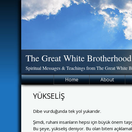
Skip
to
content
The Great White Brotherhood
Spiritual Messages & Teachings from The Great White 
Home
About
YÜKSELİŞ
Dibe vurduğunda tek yol yukarıdır.
Şimdi, ruhani insanların hepsi için büyük önem ta
Bu şeye, yükseliş deniyor. Bu olan biteni açıklamak i